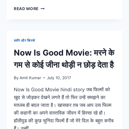
THE
READ MORE
LIGHT
BETWEEN
OCEANS:
‘तुम्हारा’अकेलापन
हमेशा
ब्लॉग और किस्से
तुम्हारे
साथ
Now Is Good Movie: मरने के
रहता
है…
गम से कोई जीना थोड़ी न छोड़ देता है
परछाई
की
By
Amit Kumar
July 10, 2017
तरह
Now Is Good Movie hindi story जब फिल्मों को
खुद से जोड़कर देखने लगते हैं तो फिर उन्हें समझने का
मतलब ही बदल जाता है। खासकर तब जब आप उस फिल्म
की कहानी का अपने वास्तविक जीवन में हिस्सा रहे हों।
हॉलीवुड की कुछ चुनिंदा फिल्में हैं जो मेरे दिल के बहुत करीब
हैं। उन्हीं…