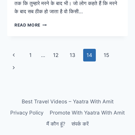
तक कि तुम्हारे मरने के बाद भी। जो लोग कहते हैं कि मरने
के बाद सब ठीक हो जाता है वो किसी…
मरने
READ MORE
के
बाद
छूट
जाती
Page
Previous
1
…
12
13
14
15
है
एक
navigation
Page
Next
उदास
दुनिया,
Page
‘हची’
से
पता
चला
Best Travel Videos – Yaatra With Amit
Privacy Policy
Promote With Yaatra With Amit
मैं कौन हूं?
संपर्क करें