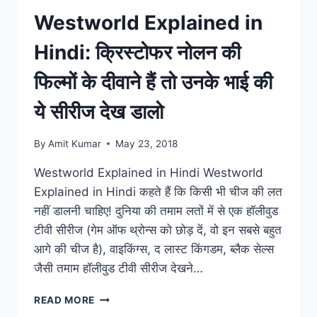
में
लगे
Westworld Explained in
रहो
तब
Hindi: क्रिस्टोफर नोलन की
तक
करण
फिल्मों के दीवाने हैं तो उनके भाई की
जौहर
महफिल
ये सीरीज देख डालो
लूट
ले
By
Amit Kumar
May 23, 2018
गए
Westworld Explained in Hindi Westworld
Explained in Hindi कहते हैं कि किसी भी चीज की लत
नहीं डालनी चाहिए! दुनिया की तमाम लतों में से एक हॉलीवुड
टीवी सीरीज (गेम ऑफ थ्रोन्स को छोड़ दें, वो इन सबसे बहुत
आगे की चीज है), वाइकिंग्स, द लास्ट किंगडम, ब्लैक सेल्स
जैसी तमाम हॉलीवुड टीवी सीरीज देखने…
WESTWORLD
READ MORE
EXPLAINED