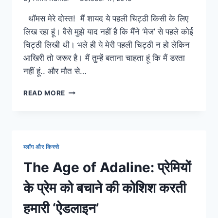
थॉमस मेरे दोस्त! मैं शायद ये पहली चिट्ठी किसी के लिए
लिख रहा हूं। वैसे मुझे याद नहीं है कि मैंने ‘मेज’ से पहले कोई
चिट्ठी लिखी थी। भले ही ये मेरी पहली चिट्ठी न हो लेकिन
आखिरी तो जरूर है। मैं तुम्हें बताना चाहता हूं कि मैं डरता
नहीं हूं.. और मौत से…
MAZE
READ MORE
RUNNER:
THE
DEATH
CURE:
थॉमस
ब्लॉग और किस्से
के
नाम
The Age of Adaline: प्रेमियों
न्यूट
की
के प्रेम को बचाने की कोशिश करती
पहली
और
हमारी ‘ऐडलाइन’
आखिरी