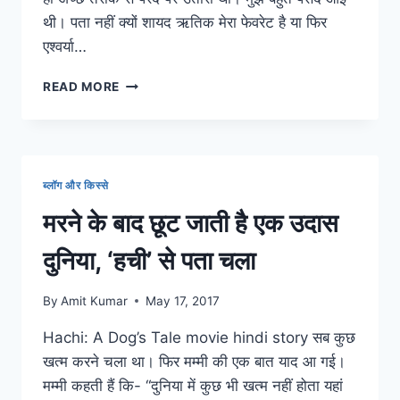
थी। पता नहीं क्यों शायद ऋतिक मेरा फेवरेट है या फिर
एश्वर्या…
ME
READ MORE
BEFORE
YOU
MOVIE:
जिंदगी
के
ब्लॉग और किस्से
भयानक
और
मरने के बाद छूट जाती है एक उदास
खूबसूरत
पल
दुनिया, ‘हची’ से पता चला
को
दर्शाती
By
Amit Kumar
May 17, 2017
एक
प्यारी
Hachi: A Dog’s Tale movie hindi story सब कुछ
फिल्म
खत्म करने चला था। फिर मम्मी की एक बात याद आ गई।
मम्मी कहती हैं कि- “दुनिया में कुछ भी खत्म नहीं होता यहां