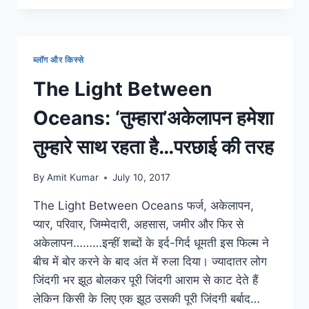
IN
HINDI:
क्रिस्टोफर
नोलन
ब्लॉग और किस्से
की
फिल्मों
The Light Between
के
दीवाने
Oceans: ‘तुम्हारा’अकेलापन हमेशा
हैं
तो
तुम्हारे साथ रहता है…परछाई की तरह
उनके
भाई
By
Amit Kumar
July 10, 2017
की
ये
The Light Between Oceans फर्ज, अकेलापन,
सीरीज
प्यार, परिवार, जिम्मेदारी, अहसास, जमीर और फिर से
देख
डालो
अकेलापन………इन्हीं शब्दों के इर्द-गिर्द धूमती इस फिल्म ने
बीच में बोर करने के बाद अंत में रुला दिया। ज्यादातर लोग
जिंदगी भर झूठ बोलकर पूरी जिंदगी आराम से काट देते हैं
लेकिन किसी के लिए एक झूठ उसकी पूरी जिंदगी बर्बाद…