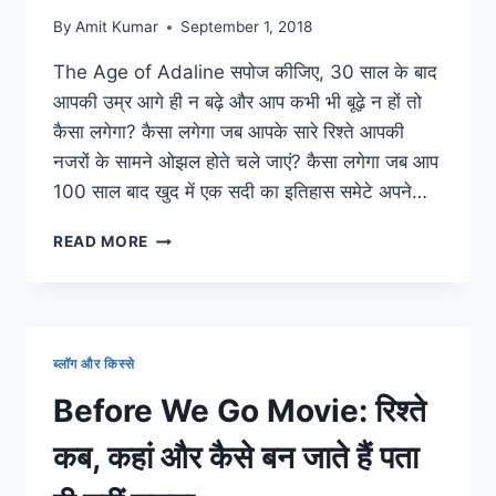
चिट्ठी
By
Amit Kumar
September 1, 2018
The Age of Adaline सपोज कीजिए, 30 साल के बाद
आपकी उम्र आगे ही न बढ़े और आप कभी भी बूढ़े न हों तो
कैसा लगेगा? कैसा लगेगा जब आपके सारे रिश्ते आपकी
नजरों के सामने ओझल होते चले जाएं? कैसा लगेगा जब आप
100 साल बाद खुद में एक सदी का इतिहास समेटे अपने…
THE
READ MORE
AGE
OF
ADALINE:
प्रेमियों
के
ब्लॉग और किस्से
प्रेम
को
Before We Go Movie: रिश्ते
बचाने
की
कब, कहां और कैसे बन जाते हैं पता
कोशिश
करती