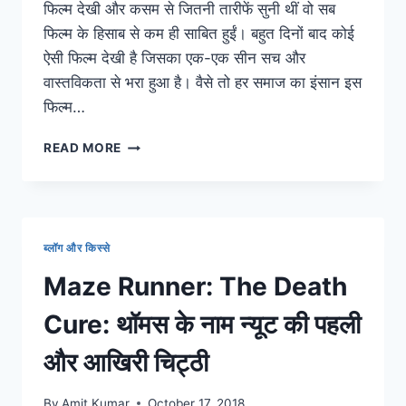
फिल्म देखी और कसम से जितनी तारीफें सुनी थीं वो सब
फिल्म के हिसाब से कम ही साबित हुईं। बहुत दिनों बाद कोई
ऐसी फिल्म देखी है जिसका एक-एक सीन सच और
वास्तविकता से भरा हुआ है। वैसे तो हर समाज का इंसान इस
फिल्म…
BADHAAI
READ MORE
HO
MOVIE:
बधाई
हो!
जिसका
ब्लॉग और किस्से
हर
सीन
Maze Runner: The Death
सच
और
Cure: थॉमस के नाम न्यूट की पहली
वास्तविकता
से
और आखिरी चिट्ठी
भरा
है
By
Amit Kumar
October 17, 2018