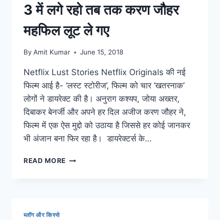
बन
3 में लगे रहो तब तक करण जौहर
जाते
हैं
महफिल लूट ले गए
पता
ही
By
Amit Kumar
June 15, 2018
नहीं
चलता
Netflix Lust Stories Netflix Originals की नई
फिल्म आई है- ‘लस्ट स्टोरीज’, फिल्म को चार ‘खतरनाक’
लोगों ने डायरेक्ट की है। अनुराग कश्यप, जोया अख्तर,
दिबाकर बेनर्जी और अपने हर दिल अजीज करण जौहर ने,
फिल्म में एक ऐस मुद्दो को उठाया है जिससे हर कोई जानकर
भी अंजान बना फिर रहा है। डायरेक्टर्स के…
NETFLIX
READ MORE
LUST
STORIES:
तुम
रेस
3
ब्लॉग और किस्से