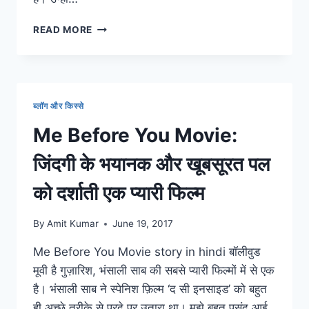
NOW
READ MORE
IS
GOOD
MOVIE:
मरने
के
ब्लॉग और किस्से
गम
से
Me Before You Movie:
कोई
जीना
जिंदगी के भयानक और खूबसूरत पल
थोड़ी
न
को दर्शाती एक प्यारी फिल्म
छोड़
देता
By
Amit Kumar
June 19, 2017
है
Me Before You Movie story in hindi बॉलीवुड
मूवी है गुज़ारिश, भंसाली साब की सबसे प्यारी फिल्मों में से एक
है। भंसाली साब ने स्पेनिश फ़िल्म ‘द सी इनसाइड’ को बहुत
ही अच्छे तरीके से परदे पर उतारा था। मुझे बहुत पसंद आई