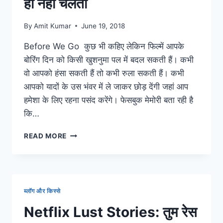
ही नहीं चलता
हमारी
‘ऐडलाइन’
By
Amit Kumar
June 19, 2018
Before We Go कुछ भी कहिए लेकिन फिल्में आपके
बोरिंग दिन को किसी खुशनुमा पल में बदल सकती हैं। कभी
वो आपको हंसा सकती हैं तो कभी रुला सकती हैं। कभी
आपको यादों के उस भंवर में ले जाकर छोड़ देंगी जहां आप
हमेशा के लिए रहना पसंद करेंगे। फेसबुक मेमोरी बता रही है
कि…
BEFORE
READ MORE
WE
GO
MOVIE:
रिश्ते
कब,
ब्लॉग और किस्से
कहां
और
Netflix Lust Stories: तुम रेस
कैसे