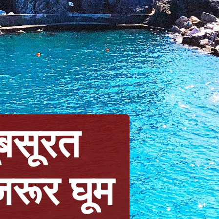
बसूरत
जरूर घूम