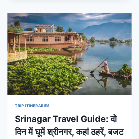
LAKES
TREK
GUIDE
IN
HINDI:
कश्मीर
ग्रेट
लेक
ट्रेक
कैसे
करें?
जानिए
KGL
का
बजट,
ITINERARY
और
TRIP ITINERARIES
बेस्ट
Srinagar Travel Guide: दो
टाइम
दिन में घूमें श्रीनगर, कहां ठहरें, बजट