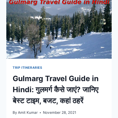
श्रीनगर,
कहां
ठहरें,
बजट
और
डल
लेक
सहित
घूमने
की
जगहें
जानें
TRIP ITINERARIES
Gulmarg Travel Guide in
Hindi: गुलमर्ग कैसे जाएं? जानिए
बेस्ट टाइम, बजट, कहां ठहरें
By
Amit Kumar
November 28, 2021