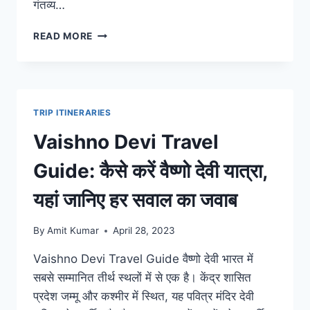
गंतव्य…
10
READ MORE
BEST
PLACES
TO
VISIT
IN
TRIP ITINERARIES
SRINAGAR:
श्रीनगर
Vaishno Devi Travel
में
घूमने
Guide: कैसे करें वैष्णो देवी यात्रा,
की
10
यहां जानिए हर सवाल का जवाब
बेहतरीन
जगहें,
By
Amit Kumar
April 28, 2023
कहां
ठहरें?
Vaishno Devi Travel Guide वैष्णो देवी भारत में
जानिए
सबसे सम्मानित तीर्थ स्थलों में से एक है। केंद्र शासित
उनके
बारे
प्रदेश जम्मू और कश्मीर में स्थित, यह पवित्र मंदिर देवी
में