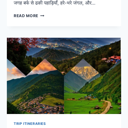
जगह बर्फ से ढकी पहाड़ियाँ, हरे-भरे जंगल, और…
PAHALGAM
READ MORE
TRAVEL
GUIDE:
कैसे
घूमें
पहलगाम,
वैली
ऑफ
शेफर्ड्स
की
पूरी
ट्रैवल
गाइड
ये
रही
TRIP ITINERARIES