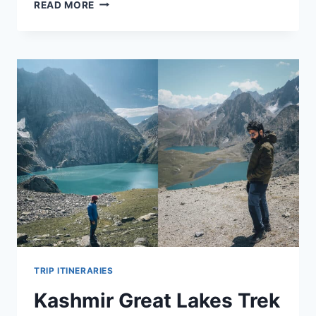
AMARNATH
READ MORE
YATRA
2023:
कैसे
करें
अमरनाथ
यात्रा,
इस
ट्रैवल
गाइड
में
जानिए
हर
सवाल
के
जवाब
TRIP ITINERARIES
Kashmir Great Lakes Trek