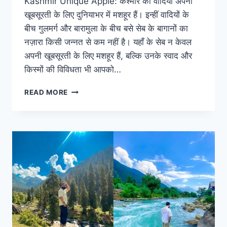
Kashmir Unique Apple: कश्मीर की वादियां अपनी
खूबसूरती के लिए दुनियाभर में मशहूर हैं। इन्हीं वादियों के
बीच गुलमर्ग और बारामुला के बीच बसे सेब के बागानों का
नज़ारा किसी जन्नत से कम नहीं है। यहाँ के सेब न केवल
अपनी खूबसूरती के लिए मशहूर हैं, बल्कि उनके स्वाद और
किस्मों की विविधता भी आपको…
कश्मीर
READ MORE
के
सेबों
की
खूबसूरती:
गुलमर्ग
और
बारामुला
के
बीच
बसा
एक
खास